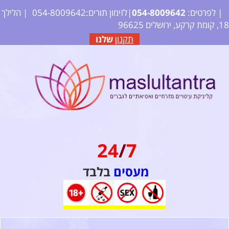
| לפרטים:
2
64
09
80
4-
05
|לזימון תורים:054-8009642
| הלילך
18, קומת קרקע, ירושלים 96625
תקנון
שלנו
24
/
7
מעסים
בלבד