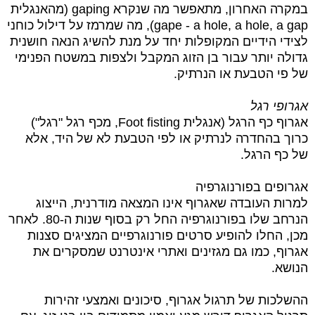
במקרה האחרון, מתאפשר מה שנקרא gaping (מהאנגלית
gape - a hole, a hole, a gap), מה שמרמז על דילול כוחני
לצידי הידיים המקופלות יחד על מנת להשיג הנאה חושנית
גדולה יותר עבור בן הזוג המקבל ולצפות במשטח הפנימי
של פי הטבעת או הנרתיק.
אגרופי רגל
אגרוף כף הרגל (אנגלית Foot fisting, מכף רגל "רגל")
כרוך בהחדרה לנרתיק או לפי הטבעת לא של היד, אלא
של כף הרגל.
אגרופים בפורנוגרפיה
למרות העובדה שאגרוף אינו המצאה מודרנית, הייצוג
הנרחב שלו בפורנוגרפיה החל רק בסוף שנות ה-80. לאחר
מכן, החלו להופיע סרטים פורנוגרפיים המציגים סצנות
אגרוף, כמו גם מגזינים ואתרי אינטרנט שמסקרים את
הנושא.
ההשלכות של תרגול אגרוף, סיכונים ואמצעי זהירות