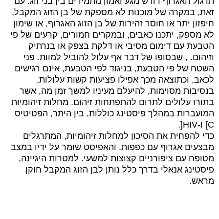
תרגול האגרוף דורש מגע ואמון מתמידים בין בני זוג. עם
זאת, במקרה של מוכנות לא מספקת של בן הזוג המקבל,
חיפזון יתר או חוסר זהירות של בן הזוג האגרוף, או שימון
לא מספק, יתכנו כאבים, ובמקרים חמורים, קרעים של פי
הטבעת עם דימום מסיבי או דלקת בצפק או בנרתיק
וזיהום. , שבסופו של דבר אף עלול להוביל למוות. פני
השטח של פי הטבעת, בניגוד לפי הטבעת, אינם רגישים
לכאב, וכתוצאה מכך אפילו פציעות קשות עלולות,
בנסיבות מסוימות, להיעלם מעיניו למשך זמן מה, אשר
בתורו עלולים לתרום להתפתחות זיהום. מחלות זיהומיות
המועברות במהלך פיסטינג כוללות, בין היתר, הפטיטיס
C] ו-HIV[.
כדי להפחית את הסיכון למחלות זיהומיות, המתרגלים
מבצעים אגרוף עם כפפות, והאפיסט שומר על ידיו במצב
מטופח עם ציפורניים קצוצות למשעי. למטרות היגיינה,
פיסטינג אנאלי בדרך כלל נותן לבן הזוג המקבל חוקן
מראש.