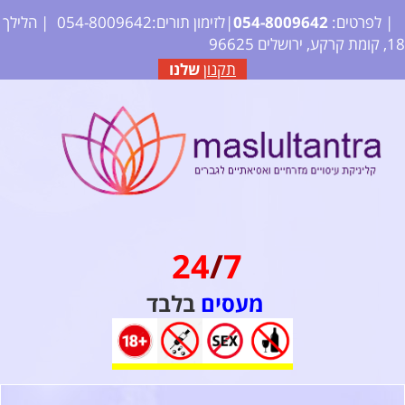
| לפרטים:
2
64
09
80
4-
05
|לזימון תורים:054-8009642
| הלילך
18, קומת קרקע, ירושלים 96625
תקנון
שלנו
24
/
7
מעסים
בלבד