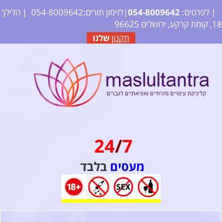
| לפרטים:
2
64
09
80
4-
05
|לזימון תורים:054-8009642
| הלילך
18, קומת קרקע, ירושלים 96625
תקנון
שלנו
24
/
7
מעסים
בלבד