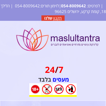
| לפרטים:
2
64
09
80
4-
05
|לזימון תורים:054-8009642
| הלילך
18, קומת קרקע, ירושלים 96625
תקנון
שלנו
24
/
7
מעסים
בלבד