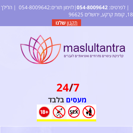
| לפרטים:
2
64
09
80
4-
05
|לזימון תורים:054-8009642
| הלילך
18, קומת קרקע, ירושלים 96625
תקנון
שלנו
24
/
7
מעסים
בלבד