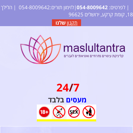
| לפרטים:
2
64
09
80
4-
05
|לזימון תורים:054-8009642
| הלילך
18, קומת קרקע, ירושלים 96625
תקנון
שלנו
24
/
7
מעסים
בלבד